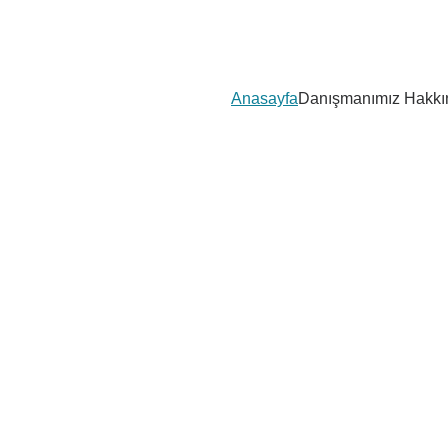
Anasayfa
Danışmanımız Hakkı
ız doğru yoldas
na danışın,