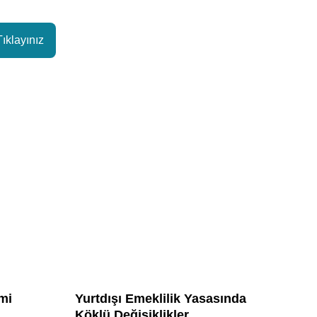
Tıklayınız
mi
Yurtdışı Emeklilik Yasasında
Köklü Değişiklikler