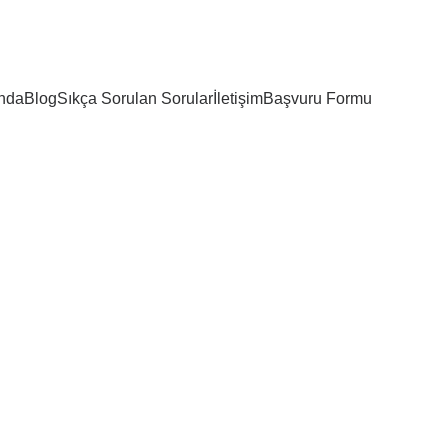
nda
Blog
Sıkça Sorulan Sorular
İletişim
Başvuru Formu
ınız,